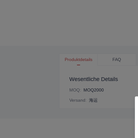
Produktdetails
FAQ
Wesentliche Details
MOQ
:
MOQ2000
Versand
:
海运