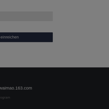
t einreichen
 waimao.163.com
rogram