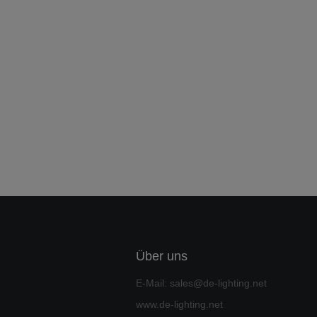
Über uns
E-Mail: sales@de-lighting.net
www.de-lighting.net