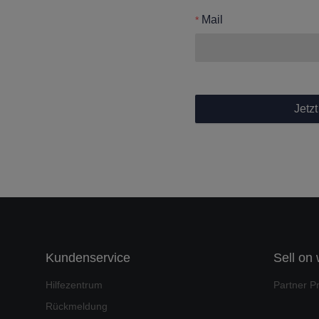
Mail
Jetz
Kundenservice
Sell on
Hilfezentrum
Partner P
Rückmeldung