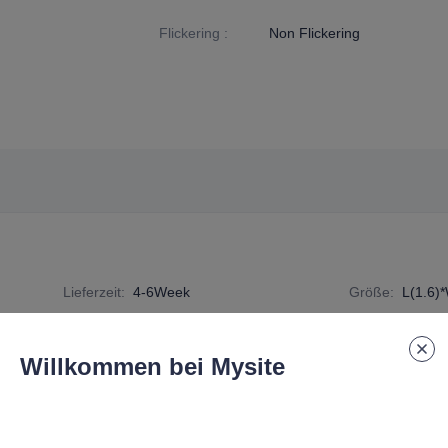
Flickering
:
Non Flickering
Lieferzeit
:
4-6Week
Größe
:
L(1.6)
Spezifikationsnummer
:
R7S-G2-8W
Willkommen bei Mysite