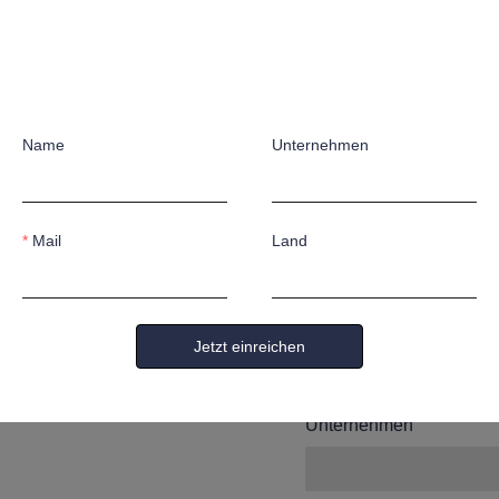
Hinterlas
Daten un
Name
Unternehmen
Sie konta
Mail
Land
Name
Jetzt einreichen
Unternehmen