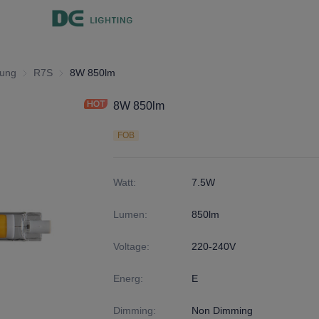
tung
Innenbeleuchtung
R7S
R7S
8W 850lm
8W 850lm
FOB
Watt
:
7.5W
Lumen
:
850lm
Voltage
:
220-240V
Energ
:
E
Dimming
:
Non Dimming