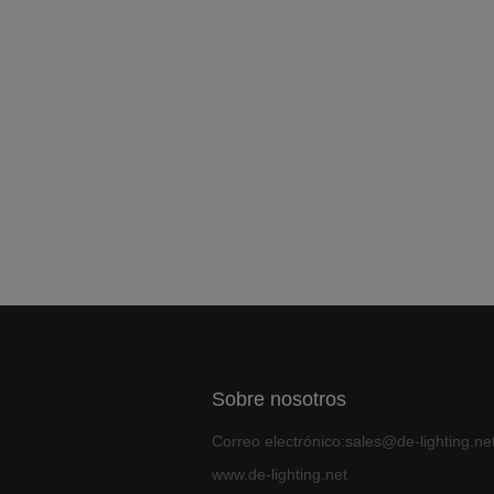
Sobre nosotros
Correo electrónico:sales@de-lighting.ne
www.de-lighting.net