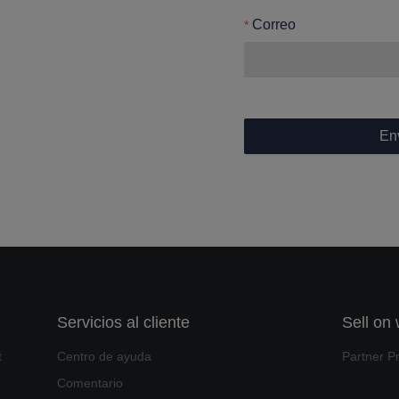
Correo
En
Servicios al cliente
Sell on
t
Centro de ayuda
Partner P
Comentario