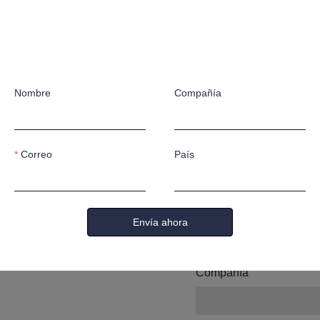
Déjanos 
nos pon
Nombre
Compañía
contacto 
Correo
País
Nombre
Envía ahora
Compañía