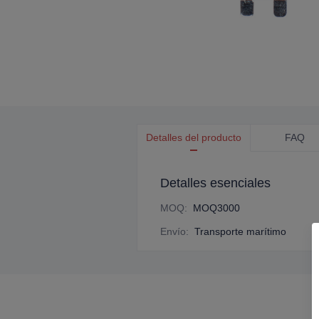
Detalles del producto
FAQ
Detalles esenciales
MOQ
:
MOQ3000
Envío
:
Transporte marítimo