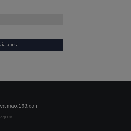
vía ahora
 waimao.163.com
rogram