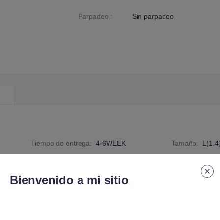
Parpadeo
:
Sin parpadeo
Tiempo de entrega
:
4-6WEEK
Tamaño
:
L(1.4
número de especificación
:
DE-G9-P-010
Bienvenido a mi sitio