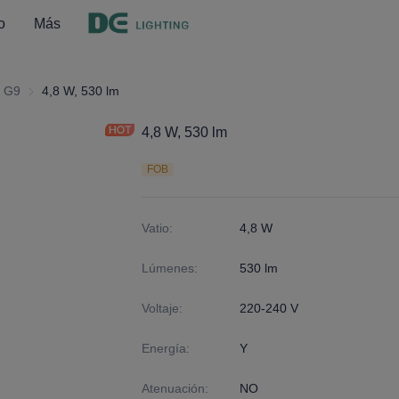
o
Más
 interior
G9
G9
4,8 W, 530 lm
4,8 W, 530 lm
FOB
Vatio
:
4,8 W
Lúmenes
:
530 lm
Voltaje
:
220-240 V
Energía
:
Y
Atenuación
:
NO