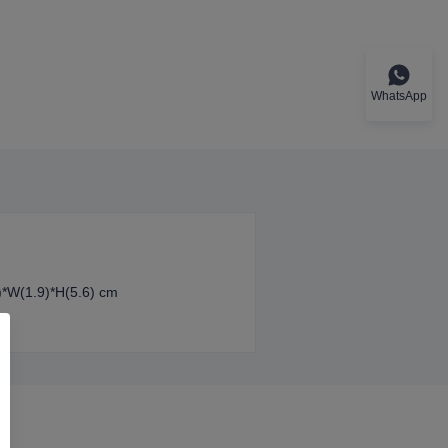
WhatsApp
)*W(1.9)*H(5.6) cm