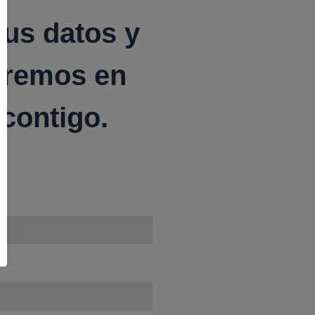
tus datos y
dremos en
contigo.