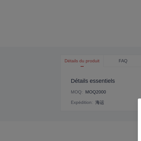
Détails du produit
FAQ
Détails essentiels
MOQ
:
MOQ2000
Expédition
:
海运