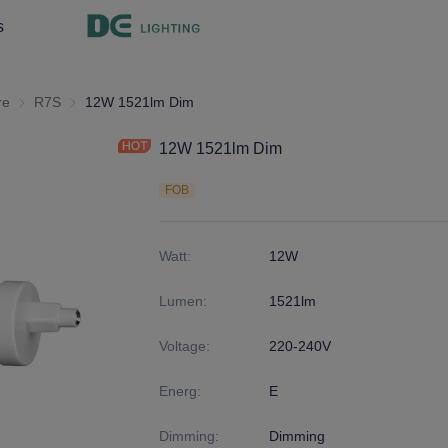
s
re
Lumière intérieure
R7S
R7S
12W 1521lm Dim
12W 1521lm Dim
FOB
Watt
:
12W
Lumen
:
1521lm
Voltage
:
220-240V
Energ
:
E
Dimming
:
Dimming