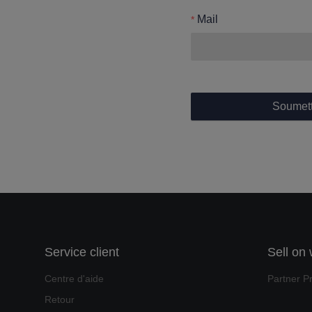
Mail
Soumett
Service client
Sell on
Centre d'aide
Partner P
Retour