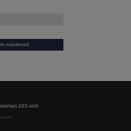
re maintenant
 waimao.163.com
rogram