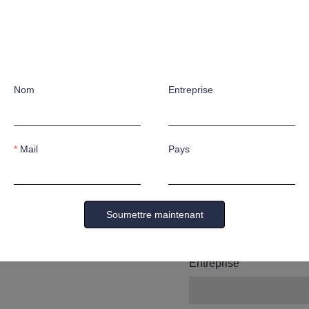
Laissez 
coordonn
Nom
Entreprise
vous con
Mail
Pays
Nom
Soumettre maintenant
Entreprise