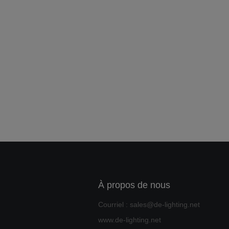
À propos de nous
Courriel : sales@de-lighting.net
www.de-lighting.net