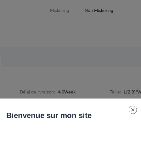
Flickering
:
Non Flickering
Délai de livraison
:
4-6Week
Taille
:
L(2.9)*W
numéro de spécification
:
R7S-A1-D-12W
Bienvenue sur mon site