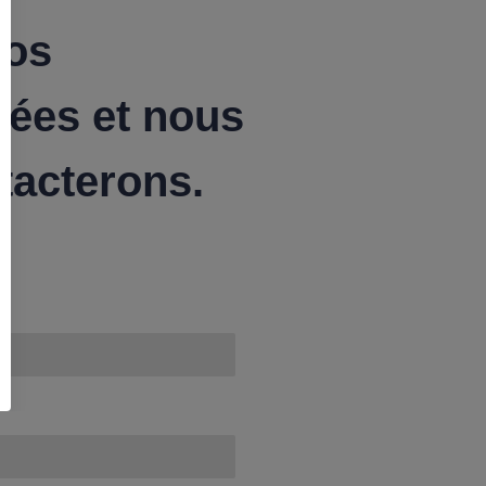
vos
ées et nous
tacterons.