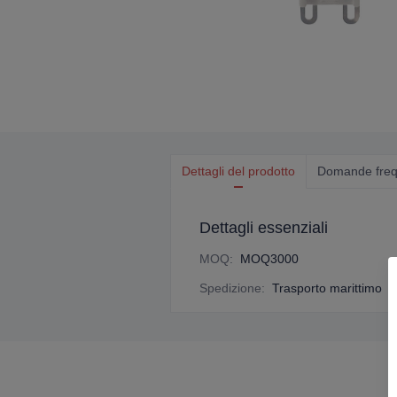
Dettagli del prodotto
Domande freq
Dettagli essenziali
MOQ
:
MOQ3000
Spedizione
:
Trasporto marittimo