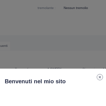
tremolante
:
Nessun tremolio
uenti
Tempo di consegna
:
4-6WEEK
Dimensione
:
L
numero di specificazione
:
G9-SL-004
Benvenuti nel mio sito