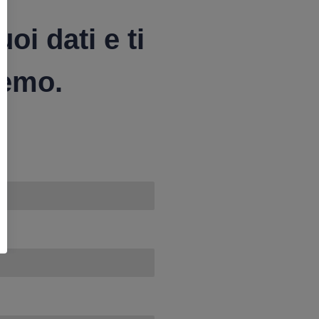
uoi dati e ti
remo.