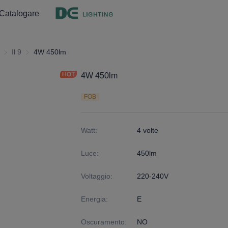
Catalogare
Luce interna
Il 9
Il 9
4W 450lm
4W 450lm
FOB
Watt
:
4 volte
Luce
:
450lm
Voltaggio
:
220-240V
Energia
:
E
Oscuramento
:
NO