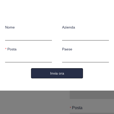
Lascia i t
contatte
Nome
Azienda
Posta
Paese
Nome
Invia ora
Azienda
Posta