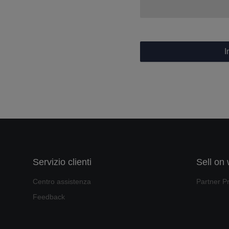
I
Servizio clienti
Sell on
Centro assistenza
Partner P
Feedback