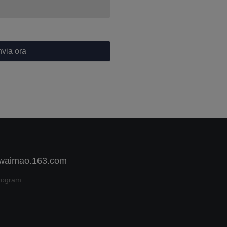
nvia ora
 waimao.163.com
rogram