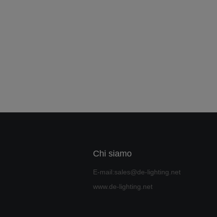
Chi siamo
E-mail:sales@de-lighting.net
www.de-lighting.net