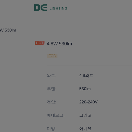
8W 530lm
4.8W 530lm
FOB
와트
:
4.8와트
루멘
:
530lm
전압
:
220-240V
에네르그
:
그리고
디밍
:
아니요