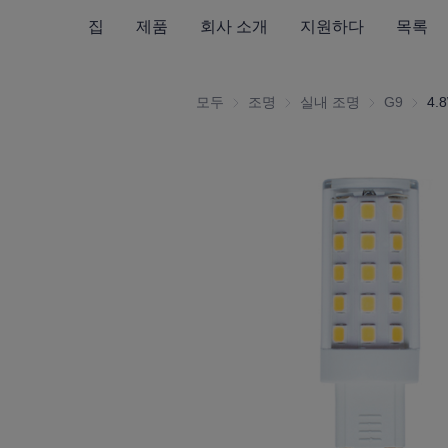
집
제품
회사 소개
지원하다
목록
모두
조명
조명
실내 조명
실내 조명
G9
G9
4.