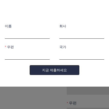
귀하의 정
면 연락드
이름
회사
우편
국가
이름
지금 제출하세요
회사
우편