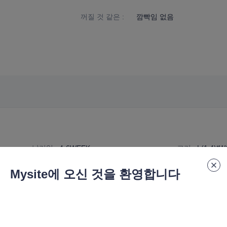
꺼질 것 같은
:
깜빡임 없음
납기일
:
4-6WEEK
크기
:
L(1.4)*W
규격 번호
:
DE-G9-P-010
Mysite에 오신 것을 환영합니다