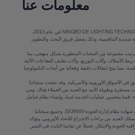
معلومات عنا
تأسست شركة NINGBO DE LIGHTING TECHNOLOGY CO.,LTD في عام 2013،
شديدة التنافسية، وذلك بفضل فريق البحث والتطوير
م ترتيب مجموعة من المعدات المتطورة بشكل منهجي، بما
بط الأسلاك، وآلات التوزيع، وآلات تغليف الفقاعات الآلية.
ة، مما يتيح انتقالات دقيقة وفعالة من أبحاث التكنولوجيا
 في الأسواق الأوروبية والأمريكية. وقد نجحت منتجاتنا
ت مستقرة وطويلة الأمد مع العديد من العملاء هناك. ومن
، قمنا بتحسين عمليات الخدمة لدينا، وإنشاء نظام شامل
ومن الجدير بالذكر أننا حصلنا على شهادة نظام إدارة الجودة ISO9000. وجميع منتجاتنا
متلك العديد من براءات الاختراع للاتحاد الأوروبي. وتؤكد
بة الجودة والابتكار، فضلاً عن تفانينا الثابت في التميز