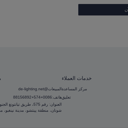
ن
خدمات العملاء
م
مركز المساعدة
المبيعات@de-lighting.net
تعليق
هاتف:0086+574+88156892
العنوان: رقم 575، طريق تيانتونغ
شونان، منطقة يينتشو، مدينة نينغبو، م