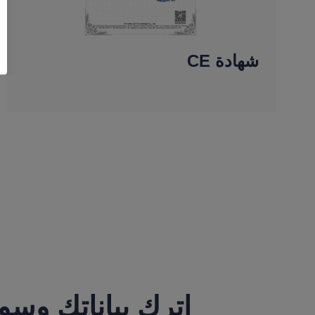
شهادة CE
اترك بياناتك وس