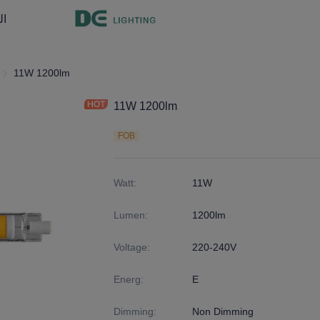
ال
ار7اس
11W 1200lm
إ
11W 1200lm
FOB
Watt
:
11W
Lumen
:
1200lm
Voltage
:
220-240V
Energ
:
E
Dimming
:
Non Dimming