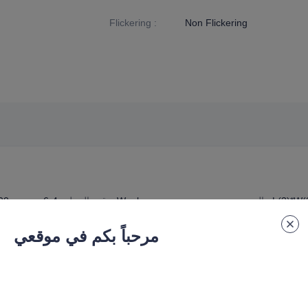
Flickering
:
Non Flickering
L(2)*W(
:
الحجم
4-6Week
وقت التسليم
:
00
R7S-G2-11W
:
رقم المواصفات
مرحباً بكم في موقعي