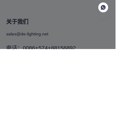
关于我们
sales@de-lighting.net
CN
电话：0086+574+88156892
Address:No. 575, Tiantong South Road,
Shounan Street, Yinzhou District, Ningbo
City, Zhejiang Province
客户服务
帮助中心
反馈
Copyright ©️ 2024,Ningbo De lighting technology