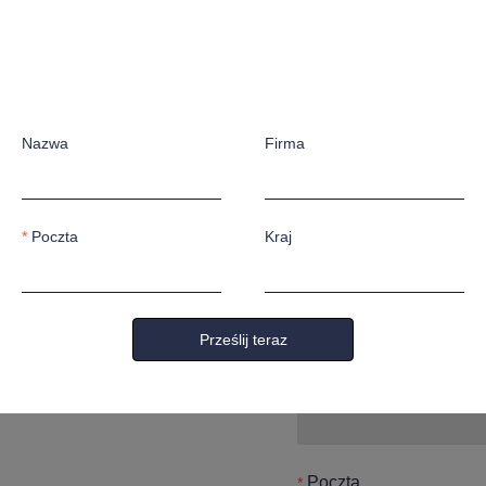
Zostaw s
my się z
skontakt
Nazwa
Firma
Poczta
Kraj
Nazwa
Prześlij teraz
Firma
Poczta