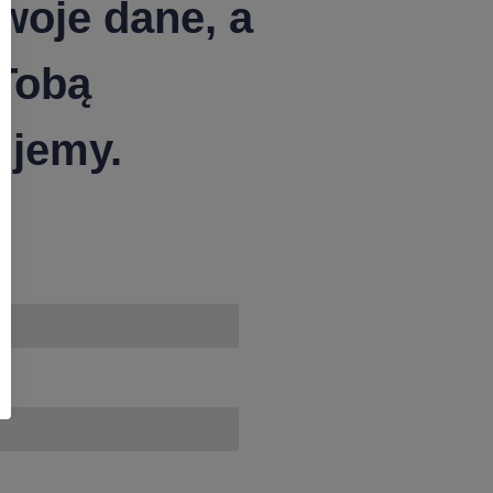
woje dane, a
 Tobą
ujemy.