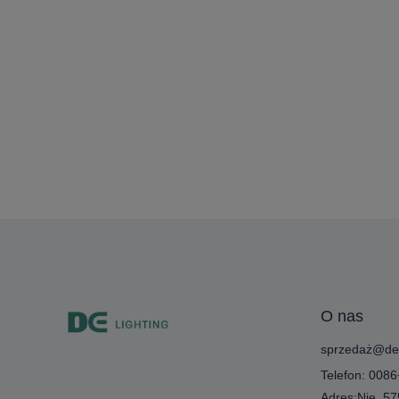
O nas
sprzedaż@de-l
Telefon: 008
Adres:Nie. 5