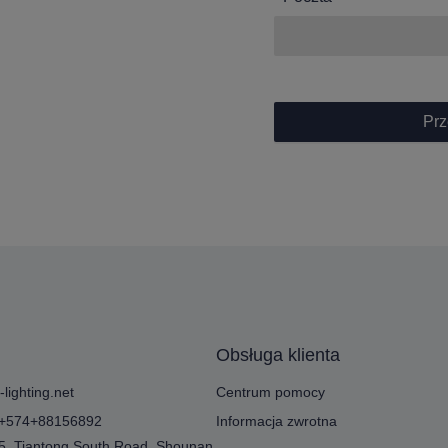
Prz
Obsługa klienta
ighting.net
Centrum pomocy
6+574+88156892
Informacja zwrotna
75, Tiantong South Road, Shounan